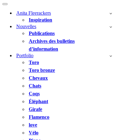
Menu
de
Menu
navigation
de
Anita Fleerackers
navigation
Inspiration
Nouvelles
Publications
Archives des bulletins
d’information
Portfolio
Toro
Toro bronze
Chevaux
Chats
Coqs
Éléphant
Girafe
Flamenco
love
Vélo