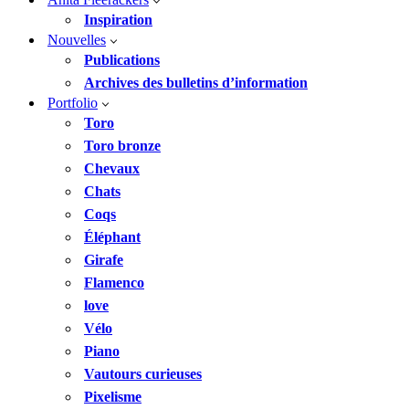
Inspiration
Nouvelles
Publications
Archives des bulletins d’information
Portfolio
Toro
Toro bronze
Chevaux
Chats
Coqs
Éléphant
Girafe
Flamenco
love
Vélo
Piano
Vautours curieuses
Pixelisme